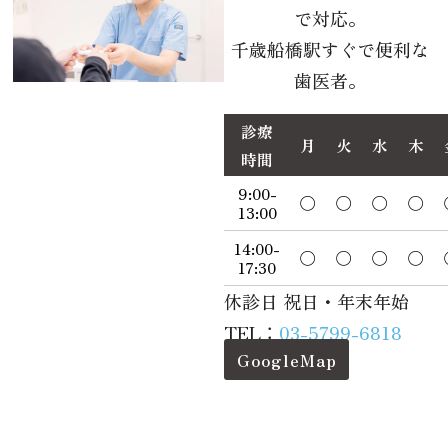
で対応。
千歳船橋駅すぐで便利な
歯医者。
診療
月
火
水
木
時間
9:00-
◯
◯
◯
◯
13:00
14:00-
◯
◯
◯
◯
17:30
休診日 祝日・年末年始
TEL：
03-5799-6818
GoogleMap