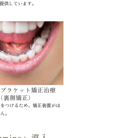
提供しています。
ルブラケット矯正治療
（裏側矯正）
置をつけるため、矯正装置がほ
せん。
umina』導入