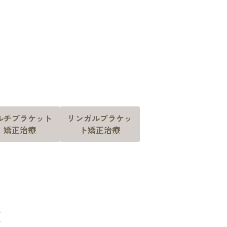
ルチブラケット
リンガルブラケッ
矯正治療
ト矯正治療
徴