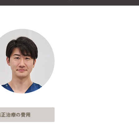
の施設基準
歯科
精密入れ歯治療
定期検診・予防歯科
ボロボロの歯の治療
矯正治療の費用