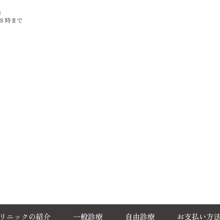
」
8 時まで
リニックの紹介
一般診療
自由診療
お支払い方