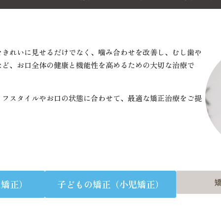
いて
ミック治療
根管治療
院内ツアー・設備紹介
ブリッジ治療
ホワイトニング
入れ歯治療
滅菌・感染対策
歯髄温存療法
かみ合わせ治療
精密根管治療
院長紹介
当院
小児
をきれいに見せるだけでなく、噛み合わせを改善し、むし歯や
など、お口全体の健康と機能性を高めるための大切な治療で
イフスタイルやお口の状態に合わせて、最適な矯正治療をご提
人矯正）
子どもの矯正（小児矯正）